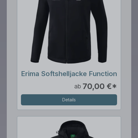
Erima Softshelljacke Function
70,00 €*
ab
Details