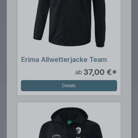
Erima Allwetterjacke Team
37,00 €*
ab
Details