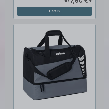
7,80 €*
ab
Details