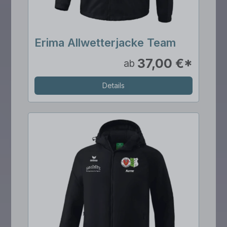
Erima Allwetterjacke Team
37,00 €*
ab
Details